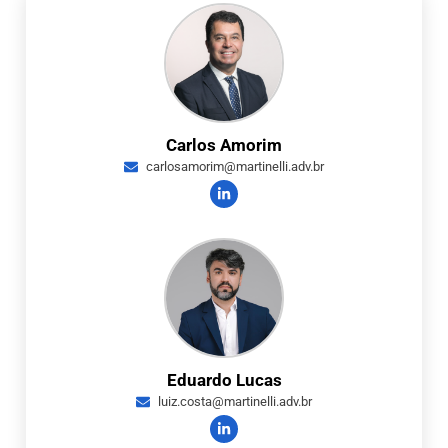
Carlos Amorim
carlosamorim@martinelli.adv.br
Eduardo Lucas
luiz.costa@martinelli.adv.br