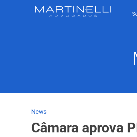
S
News
Câmara aprova PL