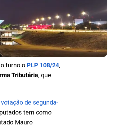
mo turno o
PLP 108/24
,
rma Tributária
, que
a
votação de segunda-
eputados tem como
utado Mauro