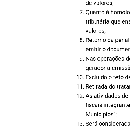
de valores;
Quanto à homolog
tributária que e
valores;
Retorno da penali
emitir o document
Nas operações de
gerador a emissã
Excluído o teto 
Retirada do trat
As atividades de
fiscais integrant
Municípios”;
Será considerada 