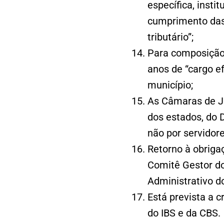
específica, insti
cumprimento das o
tributário”;
Para composição
anos de “cargo ef
município;
As Câmaras de J
dos estados, do D
não por servidor
Retorno à obriga
Comitê Gestor do
Administrativo do
Está prevista a 
do IBS e da CBS.