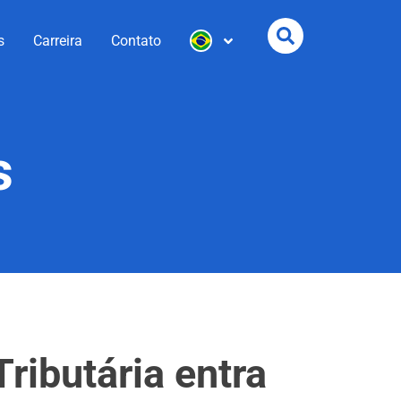
s
Carreira
Contato
s
ibutária entra