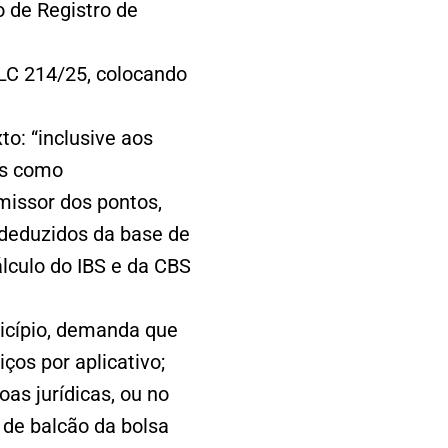
o de Registro de
 LC 214/25, colocando
o: “inclusive aos
os como
missor dos pontos,
 deduzidos da base de
álculo do IBS e da CBS
icípio, demanda que
ços por aplicativo;
as jurídicas, ou no
 de balcão da bolsa