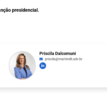
nção presidencial.
Priscila Dalcomuni
priscila@martinelli.adv.br