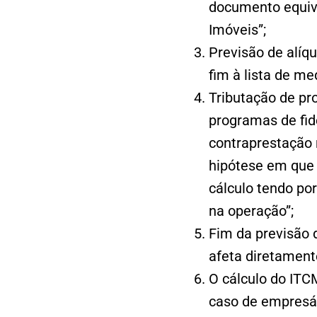
documento equival
Imóveis”;
Previsão de alíq
fim à lista de m
Tributação de pr
programas de fid
contraprestação 
hipótese em que 
cálculo tendo por
na operação”;
Fim da previsão 
afeta diretamente
O cálculo do ITC
caso de empresár