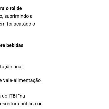
a o rol de
o, suprimindo a
ém foi acatado o
bre bebidas
ação final:
 e vale-alimentação,
 do ITBI “na
escritura pública ou