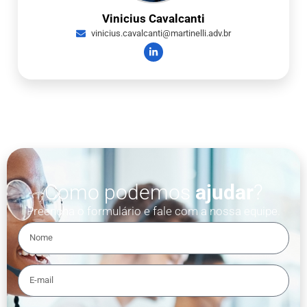
Vinicius Cavalcanti
vinicius.cavalcanti@martinelli.adv.br
Como podemos
ajudar
?
Preencha o formulário e fale com a nossa equipe.