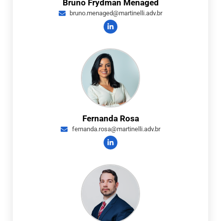
Bruno Frydman Menaged
bruno.menaged@martinelli.adv.br
Fernanda Rosa
fernanda.rosa@martinelli.adv.br