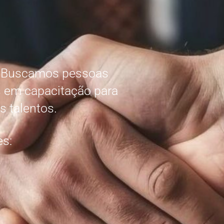
e. Buscamos pessoas
os em capacitação para
 talentos.
es: