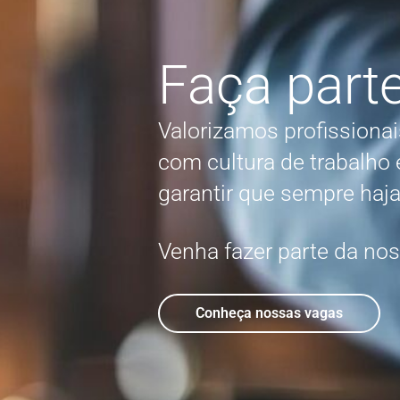
Faça part
Valorizamos profission
com cultura de trabalho 
garantir que sempre haj
Venha fazer parte da no
Conheça nossas vagas