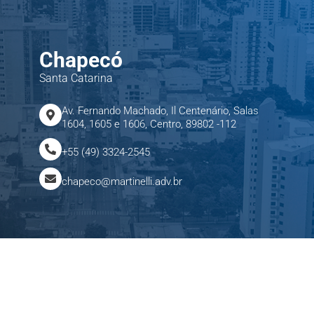
Chapecó
Santa Catarina
Av. Fernando Machado, Il Centenário, Salas
1604, 1605 e 1606, Centro, 89802 -112
+55 (49) 3324-2545
chapeco@martinelli.adv.br