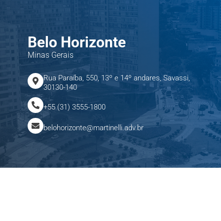
Belo Horizonte
Minas Gerais
Rua Paraíba, 550, 13º e 14º andares, Savassi,
30130-140
+55 (31) 3555-1800
belohorizonte@martinelli.adv.br