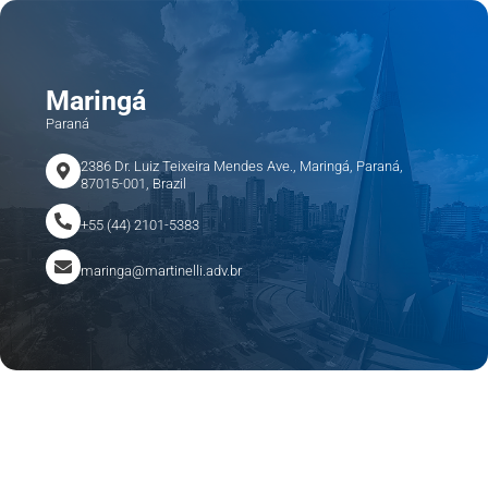
Maringá
Paraná
2386 Dr. Luiz Teixeira Mendes Ave., Maringá, Paraná,
87015-001, Brazil
+55 (44) 2101-5383
maringa@martinelli.adv.br