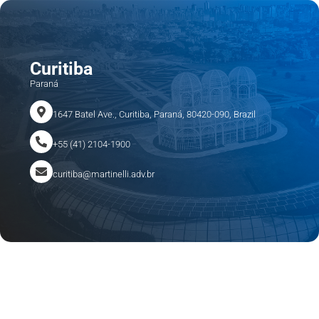
Curitiba
Paraná
1647 Batel Ave., Curitiba, Paraná, 80420-090, Brazil
+55 (41) 2104-1900
curitiba@martinelli.adv.br