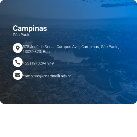
Campinas
São Paulo
575 José de Sousa Campos Ave., Campinas, São Paulo,
13025-320, Brazil
+55 (19) 3294-2491
campinas@martinelli.adv.br